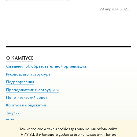
29 апреля 2021
О КАМПУСЕ
ОБ
Сведения об образовательной организации
Мер
Руководство и структура
Мер
Подразделения
Дов
Преподаватели и сотрудники
Ол
Попечительский совет
При
Корпуса и общежития
При
Закупки
Ди
ВШЭ для студентов с ограниченными возможностями
До
здоровья и инвалидностью
Ас
Мы используем файлы cookies для улучшения работы сайта
Версия для слабовидящих
НИУ ВШЭ и большего удобства его использования. Более
Обр