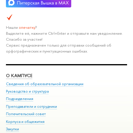
Нашли
опечатку
?
Выделите её, нажмите Ctrl+Enter и отправьте нам уведомление.
Спасибо за участие!
Сервис предназначен только для отправки сообщений об
орфографических и пунктуационных ошибках.
О КАМПУСЕ
ОБ
Сведения об образовательной организации
Мер
Руководство и структура
Мер
Подразделения
Дов
Преподаватели и сотрудники
Ол
Попечительский совет
При
Корпуса и общежития
При
Закупки
Ди